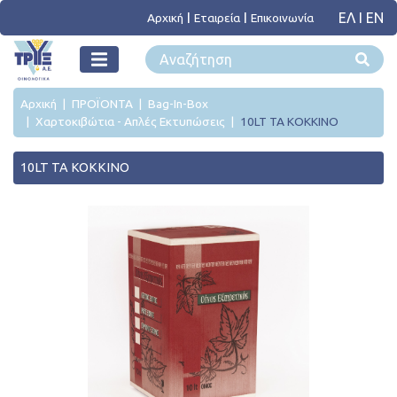
ΕΛ
I
ΕΝ
Αρχική
Εταιρεία
Επικοινωνία
Αρχική
ΠΡΟΪΟΝΤΑ
Bag-In-Box
Χαρτοκιβώτια - Απλές Εκτυπώσεις
10LT TA KOKKINO
10LT TA KOKKINO