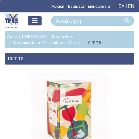
ΕΛ
I
ΕΝ
Αρχική
Εταιρεία
Επικοινωνία
Αρχική
ΠΡΟΪΟΝΤΑ
Bag-In-Box
Χαρτοκιβώτια - Εκτυπώσεις Offset
10LT T8
10LT T8