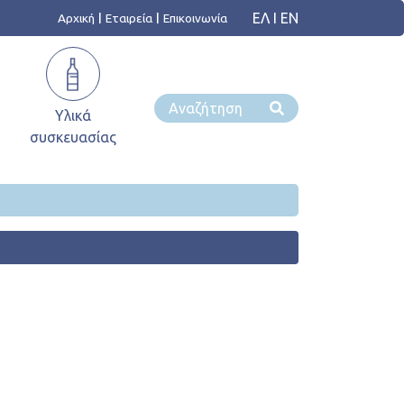
ΕΛ
I
ΕΝ
Αρχική
Εταιρεία
Επικοινωνία
Υλικά
ά
συσκευασίας